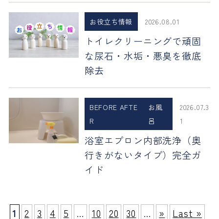
お役立ち情報
2026.08.01
トイレクリーニングで頑固
な尿石・水垢・悪臭を徹底
除去
BEFORE AFTE
お風
2026.07.3
R
呂
1
浴室エプロン内部洗浄（奥
行きがないタイプ）完全ガ
イド
1
2
3
4
5
...
10
20
30
...
»
Last »