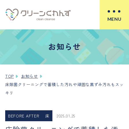
MENU
お知らせ
TOP
お知らせ
床除菌クリーニングで蓄積した汚れや頑固な黒ずみ汚れもスッ
キリ
BEFORE AFTER
床
2025.01.25