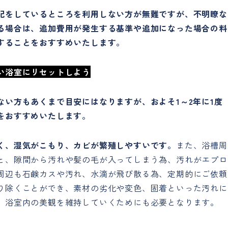
記をしているところを利用しない方が無難ですが、不明瞭な
る場合は、追加費用が発生する基準や追加になった場合の料
することをおすすめいたします。
い浴室にリセットしよう
い方もあくまで目安にはなりますが、およそ1～2年に1度
をおすすめいたします。
く、湿気がこもり、カビが繁殖しやすいです。
また、浴槽周
と、隙間から汚れや髪の毛が入ってしまう為、汚れがエプロ
周辺も石鹸カスや汚れ、水滴が飛び散る為、定期的にご依頼
り除くことができ、素材の劣化や変色、固着といった汚れに
。浴室内の美観を維持していくためにも必要となります。