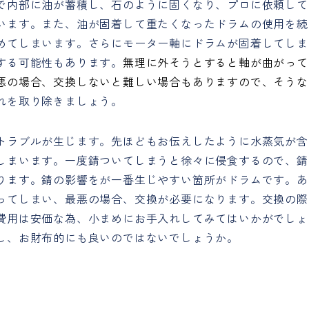
で内部に油が蓄積し、石のように固くなり、プロに依頼して
います。また、油が固着して重たくなったドラムの使用を続
めてしまいます。さらにモーター軸にドラムが固着してしま
する可能性もあります。
無理に外そうとすると軸が曲がって
悪の場合、交換しないと難しい場合もありますので、そうな
れを取り除きましょう。
トラブルが生じます。先ほどもお伝えしたように水蒸気が含
しまいます。一度錆ついてしまうと徐々に侵食するので、錆
ります。錆の影響をが一番生じやすい箇所がドラムです。あ
ってしまい、最悪の場合、交換が必要になります。交換の際
費用は安価な為、小まめにお手入れしてみてはいかがでしょ
し、お財布的にも良いのではないでしょうか。