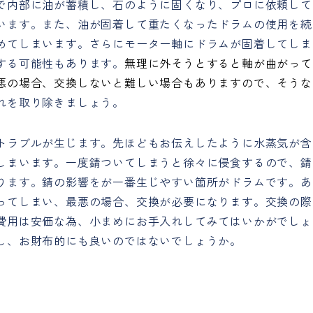
で内部に油が蓄積し、石のように固くなり、プロに依頼して
います。また、油が固着して重たくなったドラムの使用を続
めてしまいます。さらにモーター軸にドラムが固着してしま
する可能性もあります。
無理に外そうとすると軸が曲がって
悪の場合、交換しないと難しい場合もありますので、そうな
れを取り除きましょう。
トラブルが生じます。先ほどもお伝えしたように水蒸気が含
しまいます。一度錆ついてしまうと徐々に侵食するので、錆
ります。錆の影響をが一番生じやすい箇所がドラムです。あ
ってしまい、最悪の場合、交換が必要になります。交換の際
費用は安価な為、小まめにお手入れしてみてはいかがでしょ
し、お財布的にも良いのではないでしょうか。