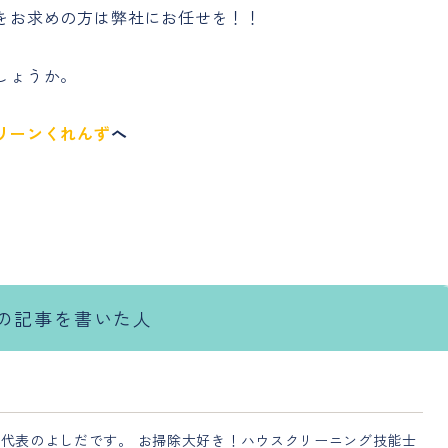
をお求めの方は弊社にお任せを！！
しょうか。
リーンくれんず
へ
の記事を書いた人
代表のよしだです。 お掃除大好き！ハウスクリーニング技能士