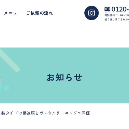
public_html/release/wp-content/plugins/wp-scss/cache/st
メニュー
ご依頼の流れ
t/plugins/wp-scss/class/class-wp-scss.php
on line
108
お知らせ
ス製タイプの換気扇とガス台クリーニングの評価