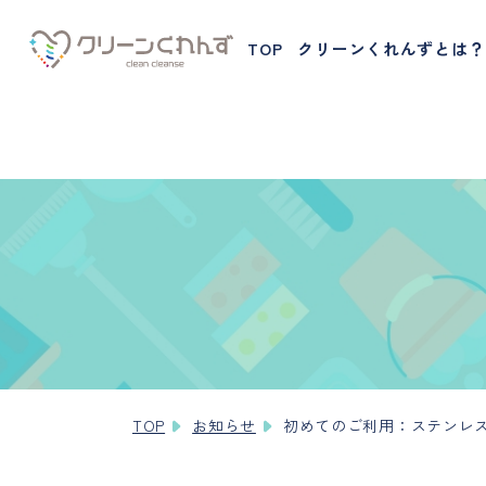
Warning
: unlink(/home/cleancleanse/clean-cleanse.com/
TOP
クリーンくれんずとは？
nse/clean-cleanse.com/public_html/release/wp-conten
TOP
お知らせ
初めてのご利用：ステンレ