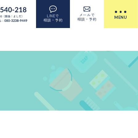
yle.css): No such file or directory in
/home/cleanclea
メールで
LINEで
MENU
相談・予約
相談・予約