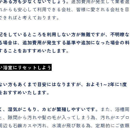
がある方も少なくないでしょう。
追加費用が発生して業者選
れからも安心して利用できる会社、皆様に愛される会社を目
できればと考えております。
記をしているところを利用しない方が無難ですが、不明瞭な
る場合は、追加費用が発生する基準や追加になった場合の料
することをおすすめいたします。
い浴室にリセットしよう
い方もあくまで目安にはなりますが、およそ1～2年に1度
をおすすめいたします。
く、湿気がこもり、カビが繁殖しやすいです。
また、浴槽周
と、隙間から汚れや髪の毛が入ってしまう為、汚れがエプロ
周辺も石鹸カスや汚れ、水滴が飛び散る為、定期的にご依頼